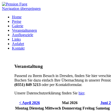
Navigation überspringen
Home
Preise
Galerie
Veranstaltungen
Ausflugsziele
Links
Anfahrt
Kontakt
Veranstaltung
Passend zu Ihrem Besuch in Dresden, finden Sie hier verschi
Buchen Sie dazu einfach Ihre Übernachtung in unserer Pensio
(0351) 849 5213
oder per Kontaktformular.
Unsere Datenschutzerklärung finden Sie
hier
.
< April 2026
Mai 2026
Juni 
Mo
ntag
Di
enstag
Mi
ttwoch
Do
nnerstag
Fr
eitag
Sa
mstag