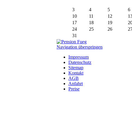
3
4
5
6
10
11
12
1
17
18
19
2
24
25
26
2
31
Navigation überspringen
Impressum
Datenschutz
Sitemap
Kontakt
AGB
Anfahrt
Preise