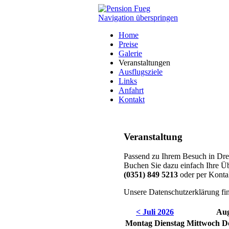
Navigation überspringen
Home
Preise
Galerie
Veranstaltungen
Ausflugsziele
Links
Anfahrt
Kontakt
Veranstaltung
Passend zu Ihrem Besuch in Dres
Buchen Sie dazu einfach Ihre Üb
(0351) 849 5213
oder per Konta
Unsere Datenschutzerklärung fi
< Juli 2026
Aug
Mo
ntag
Di
enstag
Mi
ttwoch
D