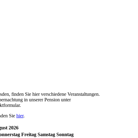
den, finden Sie hier verschiedene Veranstaltungen.
ernachtung in unserer Pension unter
ktformular.
nden Sie
hier
.
ust 2026
o
nnerstag
Fr
eitag
Sa
mstag
So
nntag