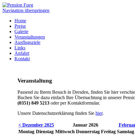
Navigation überspringen
Home
Preise
Galerie
Veranstaltungen
Ausflugsziele
Links
Anfahrt
Kontakt
Veranstaltung
Passend zu Ihrem Besuch in Dresden, finden Sie hier verschi
Buchen Sie dazu einfach Ihre Übernachtung in unserer Pensio
(0351) 849 5213
oder per Kontaktformular.
Unsere Datenschutzerklärung finden Sie
hier
.
< Dezember 2025
Januar 2026
Februar
Mo
ntag
Di
enstag
Mi
ttwoch
Do
nnerstag
Fr
eitag
Sa
mstag